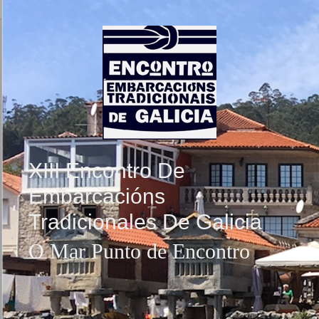
Saltar al contenido
XIII Encontro De
Embarcacións
Tradicionales De Galicia
O Mar Punto de Encontro