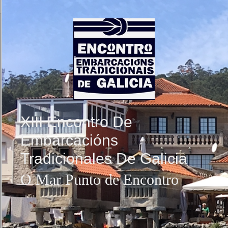
Saltar al contenido
XIII Encontro De
Embarcacións
Tradicionales De Galicia
O Mar Punto de Encontro