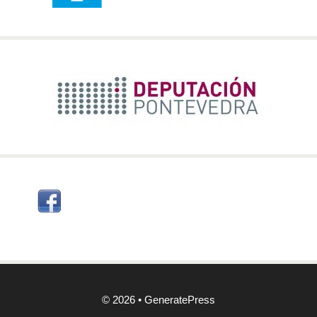
© 2026
•
GeneratePress